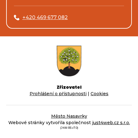
+420 469 677 082
Zřizovatel
Prohlášení o přístupnosti
|
Cookies
Město Nasavrky
Webové stránky vytvořila společnost
just4web.cz s.r.o.
(J4W-RS v7.0)