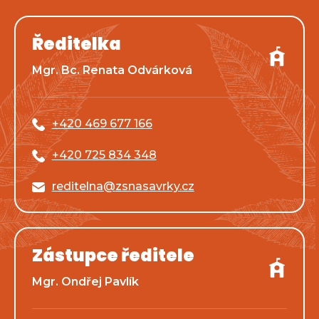
Ředitelka
Mgr. Bc. Renata Odvárková
+420 469 677 166
+420 725 834 348
reditelna@zsnasavrky.cz
Zástupce ředitele
Mgr. Ondřej Pavlík