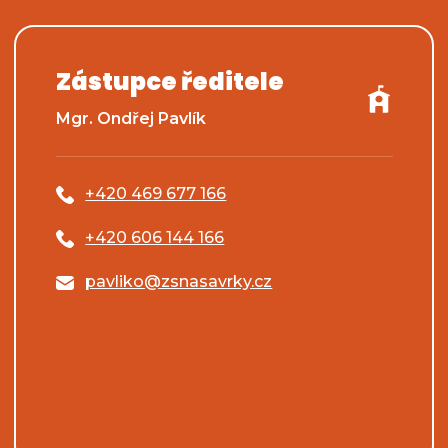
Zástupce ředitele
Mgr. Ondřej Pavlík
+420 469 677 166
+420 606 144 166
pavliko@zsnasavrky.cz