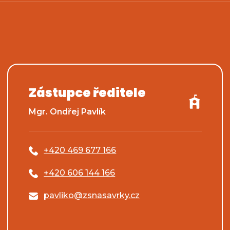
Zástupce ředitele
Mgr. Ondřej Pavlík
+420 469 677 166
+420 606 144 166
pavliko@zsnasavrky.cz