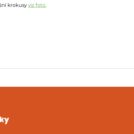
ošní krokusy
viz foto.
rky