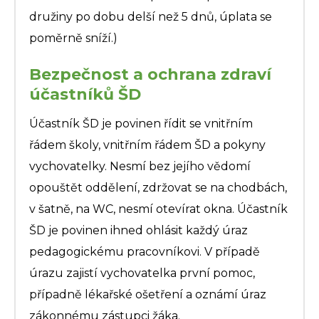
družiny po dobu delší než 5 dnů, úplata se
poměrně sníží.)
Bezpečnost a ochrana zdraví
účastníků ŠD
Účastník ŠD je povinen řídit se vnitřním
řádem školy, vnitřním řádem ŠD a pokyny
vychovatelky. Nesmí bez jejího vědomí
opouštět oddělení, zdržovat se na chodbách,
v šatně, na WC, nesmí otevírat okna. Účastník
ŠD je povinen ihned ohlásit každý úraz
pedagogickému pracovníkovi. V případě
úrazu zajistí vychovatelka první pomoc,
případně lékařské ošetření a oznámí úraz
zákonnému zástupci žáka.