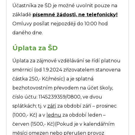
Účastníka ze ŠD je možné uvolnit pouze na
základě
písemné žádosti, ne telefonicky!
Omluvy posílat nejpozději do 10:00 hod
daného dne.
Úplata za ŠD
Úplata za zájmové vzdělávání se řídí platnou
směrnicí (od 1.9.2024 zřizovatelem stanovena
částka 250,- Kč/měsíc) a je splatná
bezhotovostním převodem na účet školy,
číslo účtu: 1145239359/0800, ve dvou
splátkách; tj. v
září
za období září – prosinec
(1000,- Kč) a v
lednu
za období leden –
červen (1500,- Kč)(Pokud je v kalendářním
měsíci omezen nebo přerušen provoz