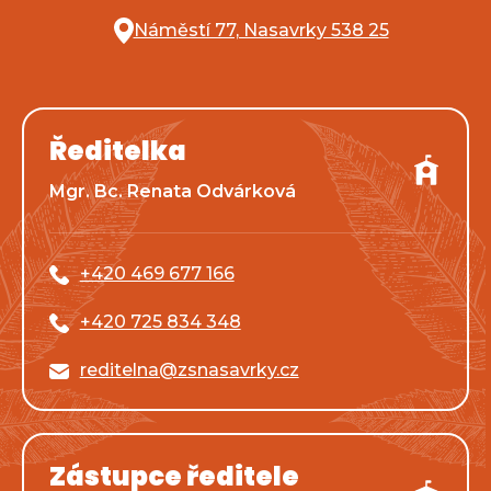
Náměstí 77, Nasavrky 538 25
Ředitelka
Mgr. Bc. Renata Odvárková
+420 469 677 166
+420 725 834 348
reditelna@zsnasavrky.cz
Zástupce ředitele