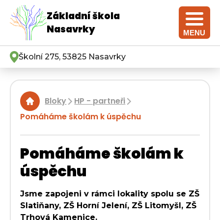
Základní škola
Nasavrky
MENU
Školní 275, 53825 Nasavrky
Bloky
HP - partneři
|
|
Pomáháme školám k úspěchu
Pomáháme školám k
úspěchu
Jsme zapojeni v rámci lokality spolu se ZŠ
Slatiňany, ZŠ Horní Jelení, ZŠ Litomyšl, ZŠ
Trhová Kamenice.