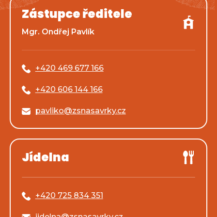
Zástupce ředitele
Mgr. Ondřej Pavlík
+420 469 677 166
+420 606 144 166
pavliko@zsnasavrky.cz
Jídelna
+420 725 834 351
jidelna@zsnasavrky.cz