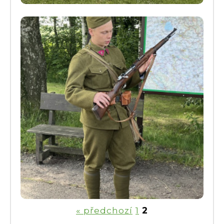
« předchozí
1
2