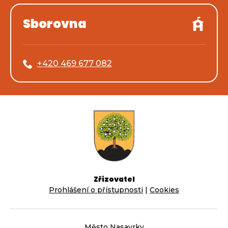
Sborovna
+420 469 677 082
Zřizovatel
Prohlášení o přístupnosti
|
Cookies
Město Nasavrky