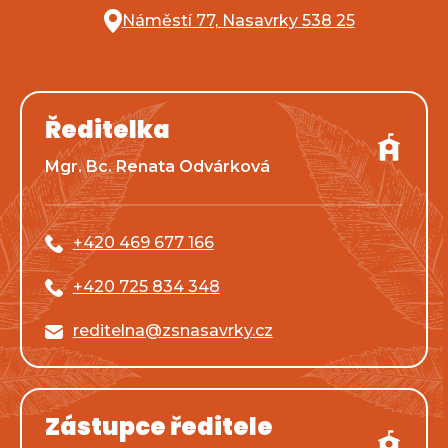
Náměstí 77, Nasavrky 538 25
Ředitelka
Mgr. Bc. Renata Odvárková
+420 469 677 166
+420 725 834 348
reditelna@zsnasavrky.cz
Zástupce ředitele