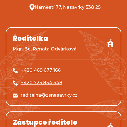
Náměstí 77, Nasavrky 538 25
Ředitelka
Mgr. Bc. Renata Odvárková
+420 469 677 166
+420 725 834 348
reditelna@zsnasavrky.cz
Zástupce ředitele