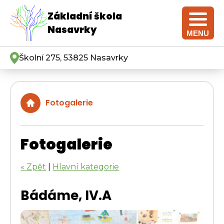
Základní škola
Nasavrky
MENU
Školní 275, 53825 Nasavrky
Fotogalerie
Fotogalerie
« Zpět
|
Hlavní kategorie
Bádáme, IV.A