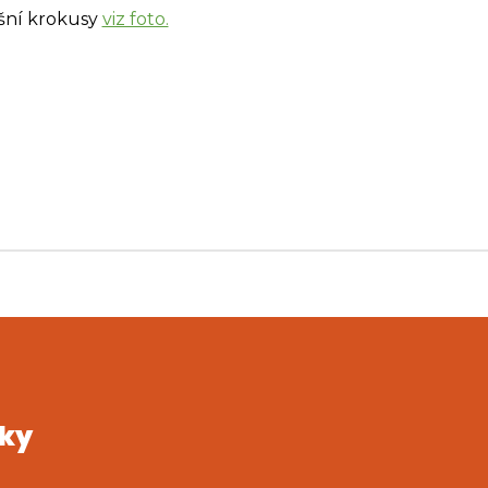
ošní krokusy
viz foto.
rky