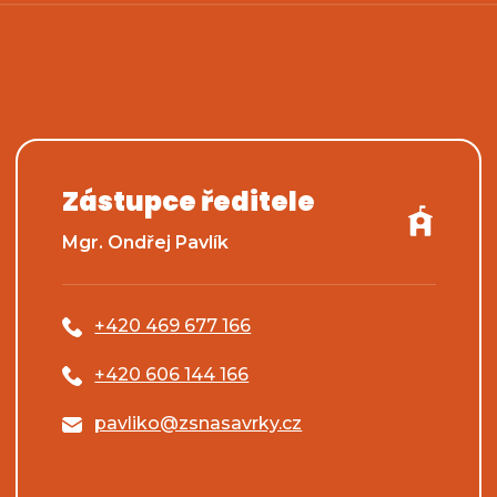
Zástupce ředitele
Mgr. Ondřej Pavlík
+420 469 677 166
+420 606 144 166
pavliko@zsnasavrky.cz