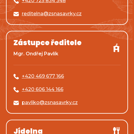
+420 725 834 348
reditelna@zsnasavrky.cz
Zástupce ředitele
Mgr. Ondřej Pavlík
+420 469 677 166
+420 606 144 166
pavliko@zsnasavrky.cz
Jídelna