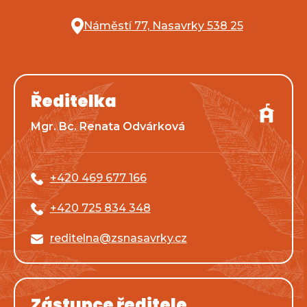
Náměstí 77, Nasavrky 538 25
Ředitelka
Mgr. Bc. Renata Odvárková
+420 469 677 166
+420 725 834 348
reditelna@zsnasavrky.cz
Zástupce ředitele