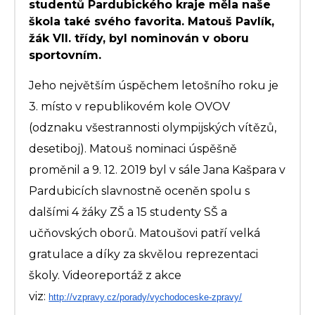
studentů Pardubického kraje měla naše
škola také svého favorita. Matouš Pavlík,
žák VII. třídy, byl nominován v oboru
sportovním.
Jeho největším úspěchem letošního roku je
3. místo v republikovém kole OVOV
(odznaku všestrannosti olympijských vítězů,
desetiboj). Matouš nominaci úspěšně
proměnil a 9. 12. 2019 byl v sále Jana Kašpara v
Pardubicích slavnostně oceněn spolu s
dalšími 4 žáky ZŠ a 15 studenty SŠ a
učňovských oborů. Matoušovi patří velká
gratulace a díky za skvělou reprezentaci
školy. Videoreportáž z akce
viz:
http://vzpravy.cz/porady/
vychodoceske-zpravy/