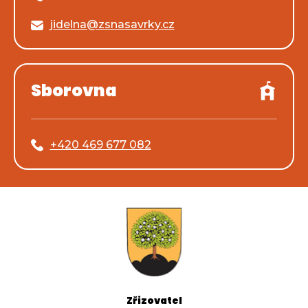
jidelna@zsnasavrky.cz
Sborovna
+420 469 677 082
Zřizovatel