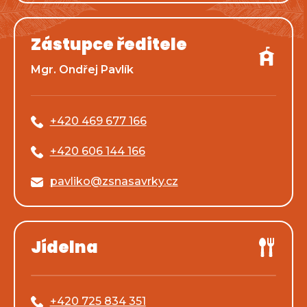
Zástupce ředitele
Mgr. Ondřej Pavlík
+420 469 677 166
+420 606 144 166
pavliko@zsnasavrky.cz
Jídelna
+420 725 834 351