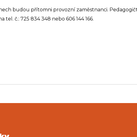
tních dnech budou přítomni provozní zaměstnanci. Pedagogi
a tel. č.: 725 834 348 nebo 606 144 166.
rky