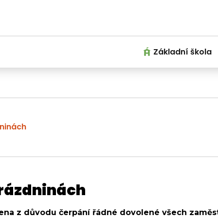
Základní škola
dninách
prázdninách
řena z důvodu čerpání řádné dovolené všech zaměst