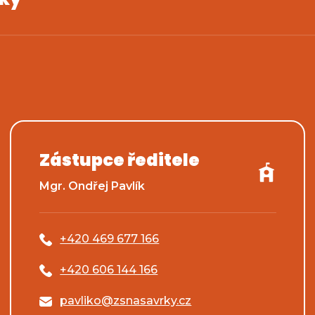
Zástupce ředitele
Mgr. Ondřej Pavlík
+420 469 677 166
+420 606 144 166
pavliko@zsnasavrky.cz