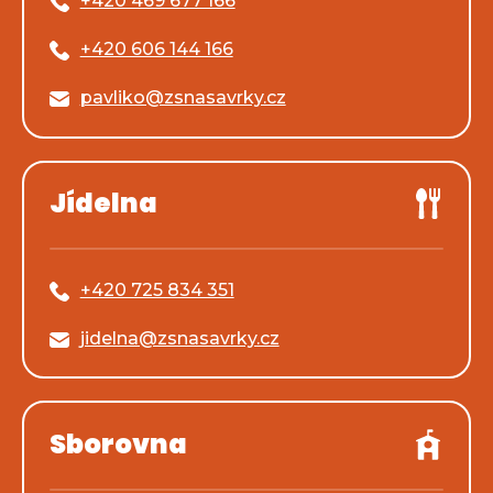
+420 469 677 166
+420 606 144 166
pavliko@zsnasavrky.cz
Jídelna
+420 725 834 351
jidelna@zsnasavrky.cz
Sborovna