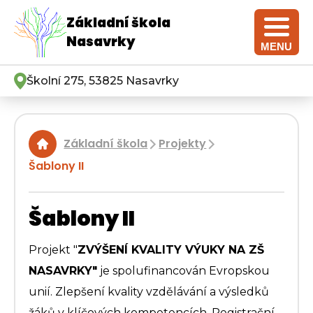
Základní škola
Nasavrky
MENU
Školní 275, 53825 Nasavrky
Základní škola
Projekty
|
|
Šablony II
Šablony II
Projekt "
ZVÝŠENÍ KVALITY VÝUKY NA ZŠ
NASAVRKY"
je spolufinancován Evropskou
unií. Zlepšení kvality vzdělávání a výsledků
žáků v klíčových kompetencích. Registrační